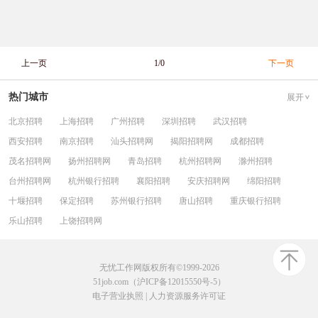
上一页
1/0
下一页
热门城市
展开
北京招聘
上海招聘
广州招聘
深圳招聘
武汉招聘
西安招聘
南京招聘
汕头招聘网
揭阳招聘网
成都招聘
茂名招聘网
扬州招聘网
青岛招聘
杭州招聘网
滁州招聘
台州招聘网
杭州银行招聘
襄阳招聘
安庆招聘网
绵阳招聘
十堰招聘
保定招聘
苏州银行招聘
唐山招聘
重庆银行招聘
乐山招聘
上饶招聘网
无忧工作网版权所有©1999-2026
51job.com（沪ICP备12015550号-5）
电子营业执照
|
人力资源服务许可证