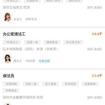
1年及以上
垃圾处理
电动三轮车
园区清洁
深圳宝福珠宝 民营
深圳·龙岗区
吴女士
招聘专员
办公室清洁工
3.9-4千
1年及以上
五险一金
绩效奖金
办公室卫生
弘丰智能制造（深圳） 外资（非欧美）
深圳·龙岗区
陶女士
HR经理
当前活跃
保洁员
3.5-4千
无需经验
五险一金
员工旅游
专业培训
定期体检
年终奖金
深圳市金麒麟环境科技 民营
深圳·光明区