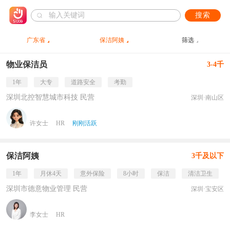
搜索
广东省
保洁阿姨
筛选
物业保洁员
3-4千
1年
大专
道路安全
考勤
深圳北控智慧城市科技 民营
深圳·南山区
许女士
HR
刚刚活跃
保洁阿姨
3千及以下
1年
月休4天
意外保险
8小时
保洁
清洁卫生
深圳市德意物业管理 民营
深圳·宝安区
李女士
HR