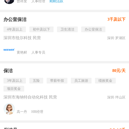
曾祥发
人事经理
刚刚活跃
办公室保洁
3千及以下
4年及以上
初中及以下
卫生清洁
办公室保洁
深圳市纽尔科技 民营
深圳·罗湖区
黄艳鲜
人事专员
保洁
80元/天
3年及以上
五险
带薪年假
员工旅游
绩效奖金
项目奖金
深圳市海纳特自动化科技 民营
深圳·坪山区
高一丹
HR经理