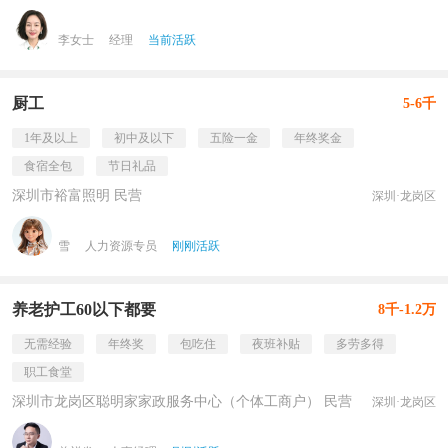
李女士
经理
当前活跃
厨工
5-6千
1年及以上
初中及以下
五险一金
年终奖金
食宿全包
节日礼品
深圳市裕富照明 民营
深圳·龙岗区
雪
人力资源专员
刚刚活跃
养老护工60以下都要
8千-1.2万
无需经验
年终奖
包吃住
夜班补贴
多劳多得
职工食堂
深圳市龙岗区聪明家家政服务中心（个体工商户） 民营
深圳·龙岗区