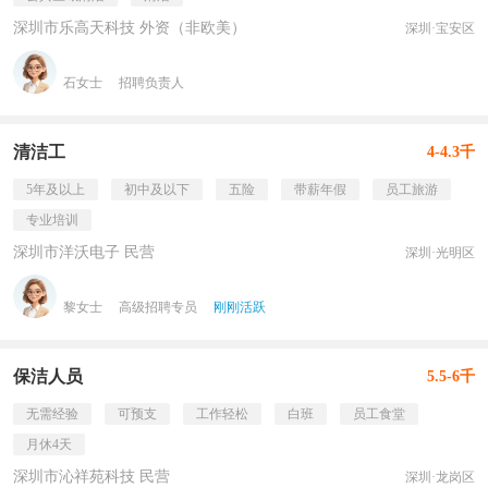
深圳市乐高天科技 外资（非欧美）
深圳·宝安区
石女士
招聘负责人
清洁工
4-4.3千
5年及以上
初中及以下
五险
带薪年假
员工旅游
专业培训
深圳市洋沃电子 民营
深圳·光明区
黎女士
高级招聘专员
刚刚活跃
保洁人员
5.5-6千
无需经验
可预支
工作轻松
白班
员工食堂
月休4天
深圳市沁祥苑科技 民营
深圳·龙岗区