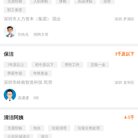
无需经验
入职体检
体检
高温津贴
宿舍
职工食堂
深圳市人力资本（集团） 国企
深圳·罗湖区
刘先生
招聘主管
保洁
3千及以下
1年及以上
初中及以下
弹性工作
五险一金
带薪年假
年终奖金
深圳市岭南智造科技 民营
深圳·龙华区
高通通
HR
清洁阿姨
4-5千
无需经验
包住
垃圾清理
垃圾分类处理
公共区域清洁
清洁