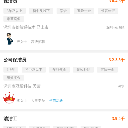
保洁员
3.8-4.3千
3年及以上
初中及以下
宿舍
五险一金
带薪年假
带薪病假
深圳市创益通技术 已上市
深圳·光明区
严女士
高级招聘
公司保洁员
3.2-3.5千
1-3年
初中及以下
年终奖金
餐饮补贴
五险一金
绩效奖金
深圳市冠耀科技 民营
深圳
李女士
人事专员
当前活跃
清洁工
3.5-4千