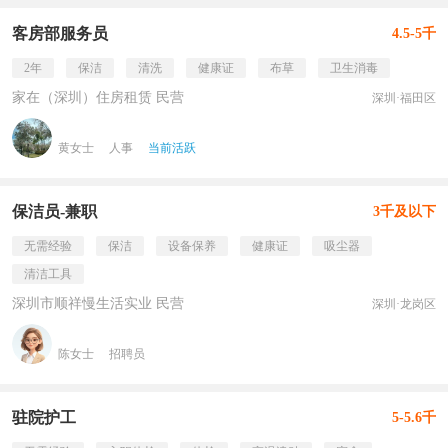
客房部服务员
4.5-5千
2年
保洁
清洗
健康证
布草
卫生消毒
家在（深圳）住房租赁 民营
深圳·福田区
黄女士
人事
当前活跃
保洁员-兼职
3千及以下
无需经验
保洁
设备保养
健康证
吸尘器
清洁工具
深圳市顺祥慢生活实业 民营
深圳·龙岗区
陈女士
招聘员
驻院护工
5-5.6千