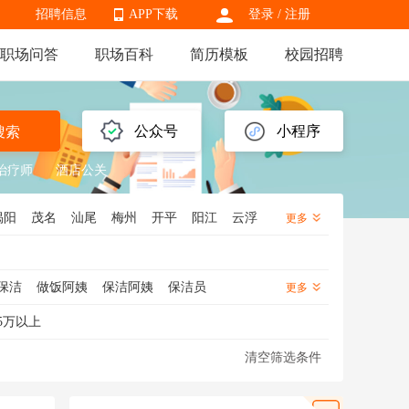
招聘信息
APP下载
登录
/
注册
职场问答
职场百科
简历模板
校园招聘
APP下载
公众号
小程序
搜索
治疗师
酒店公关
揭阳
茂名
汕尾
梅州
开平
阳江
云浮
更多
保洁
做饭阿姨
保洁阿姨
保洁员
更多
5万以上
清空筛选条件