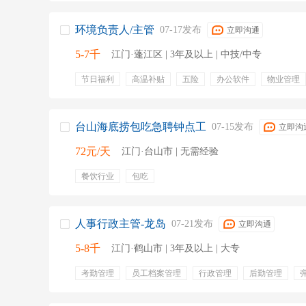
环境负责人/主管
07-17发布
立即沟通
5-7千
江门·蓬江区 | 3年及以上 | 中技/中专
节日福利
高温补贴
五险
办公软件
物业管理
ppt
成本控制
绿化
日常管理
报表
台山海底捞包吃急聘钟点工
07-15发布
立即沟
72元/天
江门·台山市 | 无需经验
餐饮行业
包吃
人事行政主管-龙岛
07-21发布
立即沟通
5-8千
江门·鹤山市 | 3年及以上 | 大专
考勤管理
员工档案管理
行政管理
后勤管理