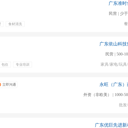
广东准时
民营 | 少于
餐
理
食材清洗
广东依山科技
民营 | 500-1
家具/家电/玩具
包住
专业培训
永旺（广东）
立即沟通
外资（非欧美） | 1000-5
批发
广东优巨先进新