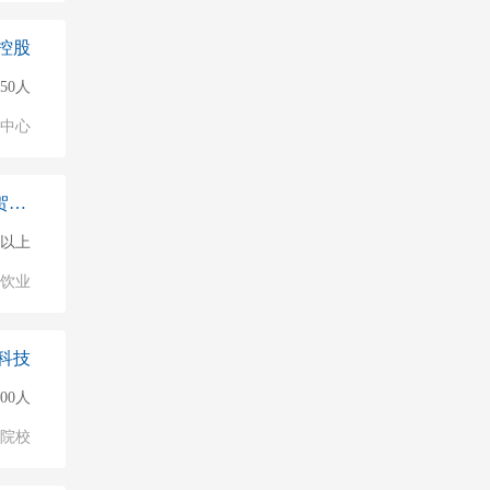
控股
50人
业中心
郑州新捞派餐饮管理有限公司贺江路
0人以上
饮业
科技
000人
/院校