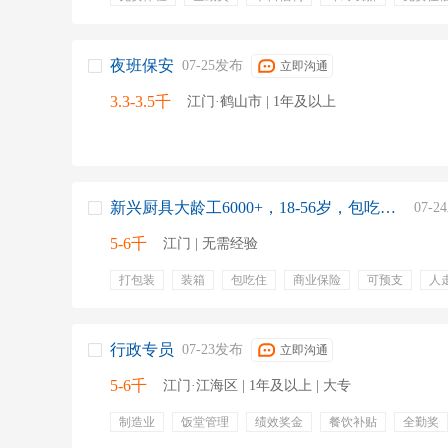
夜班保安
07-25发布
立即沟通
3.3-3.5千
江门·鹤山市 | 1年及以上
新兴厨具大龄工6000+，18-56岁，包吃住，可借支
07-
5-6千
江门 | 无需经验
打包装
装箱
包吃住
商业保险
可预支
人
弹性工作
行政专员
07-23发布
立即沟通
5-6千
江门·江海区 | 1年及以上 | 大专
制造业
饭堂管理
绩效奖金
餐饮补贴
全勤奖
包住宿
五险一金
员工旅游
专业培训