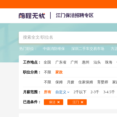
江门保洁招聘专区
热门职位：
中级消防维保
深圳二手车交易市场
方
工作地点：
全国
广东省
广州
惠州
汕头
珠海
职位分类：
不限
家政
不限
保姆
月嫂
住家保姆
育婴师
家
老人护理
家庭保洁
物业保洁
家庭管家
月薪范围：
所有
自定义
2千以下
2-3千
3-4.5千
已选条件：
保洁
江门