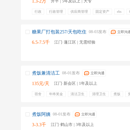
1.3-2万
开平 | 5年及以上 | 大专
行政
行政管理
供应商管理
固定资产
ehs
行政预算
现场统筹
五险一金
双休
包食宿
节日礼物
糖果厂打包装257/天包吃住
08-03发布
立即沟
6.5-7.5千
江门·蓬江区 | 无需经验
煮饭兼清洁工
08-01发布
立即沟通
135元/天
江门·新会区 | 1年及以上
宿舍
年终奖金
清洁卫生
清理卫生
煮饭
煮饭阿姨
08-01发布
立即沟通
3-3.3千
江门·鹤山市 | 3年及以上