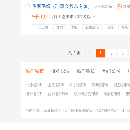
住家保姆（理事会股东专属）
07-10发布
立即
5千-1万
江门·恩平市 | 3年及以上
一日三餐
食宿
体检
卫生清洁
烹饪
粤菜
共 5 页
1
2
3
热门城市
推荐职位
热门职位
热门公司
北京招聘
上海招聘
广州招聘
深圳招聘
武汉招聘
滁州招聘
台州招聘网
杭州银行招聘
襄阳招聘
安
当前位置：
家政招聘网
>
江门家政招聘信息
>
保洁招聘信息
>
江门