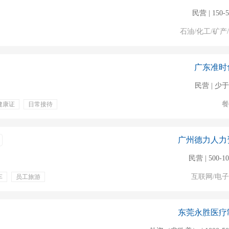
民营 | 150-
石油/化工/矿产
广东准时
民营 | 少于
餐
健康证
日常接待
广州德力人力
民营 | 500-1
互联网/电
车
员工旅游
房补
生日福利
东莞永胜医疗