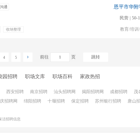
恩平市华附
沟通
民营 | 50-
教育/培训
收纳整理
前往
页
跳转
4
5
校园招聘
职场文库
职场百科
家政热招
西安招聘
南京招聘
汕头招聘网
揭阳招聘网
成都招聘
茂
庆招聘网
绵阳招聘
十堰招聘
保定招聘
苏州银行招聘
唐山
保洁招聘信息