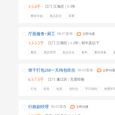
3.5-4千
江门·江海区 | 1-3年
餐饮补贴
食品安全
菜肴
厅面服务+厨工
08-07发布
立即沟通
3.3-3.5千
江门·江海区 | 1-2年 | 初中及以下
餐饮
酒店管理
食品安全
备料
餐前准备
餐后收尾
介绍菜品
餐具清洁
饼干打包268一天纯包吃住
08-03发布
立即沟通
6.5-7.5千
江门·蓬江区 | 无需经验
打包
组装
包装
包吃住
节日福利
免费班
加班补贴
五险一金
包住
包吃
五险
社保
全勤奖
年终奖金
绩效奖金
行政副经理
08-07发布
立即沟通