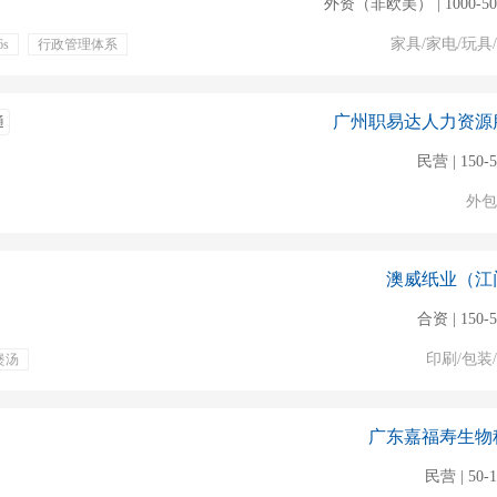
外资（非欧美） | 1000-5
家具/家电/玩具
6s
行政管理体系
员工旅游
定期体检
广州职易达人力资源
通
民营 | 150-
外包
澳威纸业（江
合资 | 150-
印刷/包装
煲汤
广东嘉福寿生物
民营 | 50-