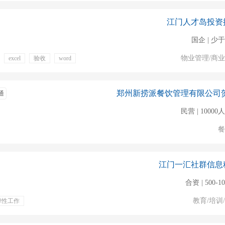
江门人才岛投资
国企 | 少于
物业管理/商
excel
验收
word
通
民营 | 1000
餐
江门一汇社群信息
合资 | 500-1
教育/培训
弹性工作