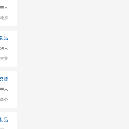
500人
/地质
食品
50人
饮业
资源
000人
子商务
制品