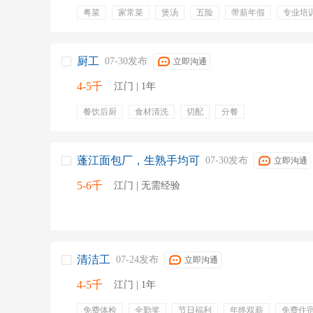
粤菜
家常菜
煲汤
五险
带薪年假
专业培
包住
厨工
07-30发布
立即沟通
4-5千
江门 | 1年
餐饮后厨
食材清洗
切配
分餐
蓬江面包厂，生熟手均可
07-30发布
立即沟通
5-6千
江门 | 无需经验
清洁工
07-24发布
立即沟通
4-5千
江门 | 1年
免费体检
全勤奖
节日福利
年终双薪
免费住