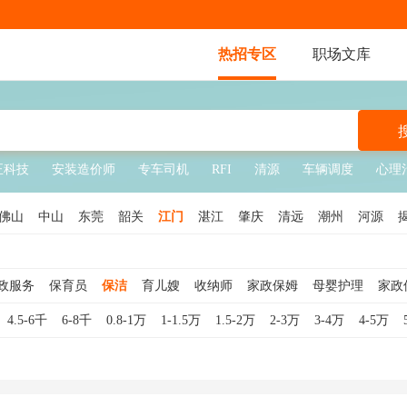
热招专区
职场文库
正科技
安装造价师
专车司机
RFI
清源
车辆调度
心理
佛山
中山
东莞
韶关
江门
湛江
肇庆
清远
潮州
河源
政服务
保育员
保洁
育儿嫂
收纳师
家政保姆
母婴护理
家政
4.5-6千
6-8千
0.8-1万
1-1.5万
1.5-2万
2-3万
3-4万
4-5万