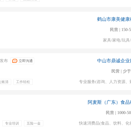
鹤山市康美健康
民营 | 150-
家具/家电/玩具
中山市鼎诚企业
24发布
立即沟通
民营 | 少于
专业服务(咨询、人力资源、
走账清
工作轻松
阿麦斯（广东）食品
民营 | 1000-5
快速消费品(食品、饮料、化
专业培训
五险一金