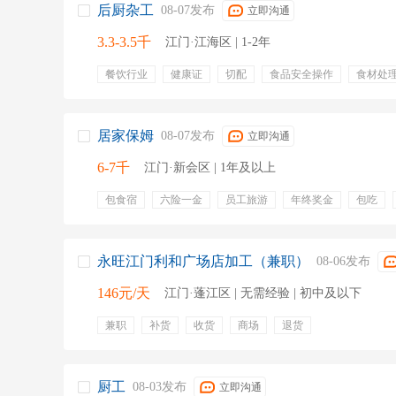
后厨杂工
08-07发布
立即沟通
3.3-3.5千
江门·江海区 | 1-2年
餐饮行业
健康证
切配
食品安全操作
食材处
库存物资盘点
菜品制作
居家保姆
08-07发布
立即沟通
6-7千
江门·新会区 | 1年及以上
包食宿
六险一金
员工旅游
年终奖金
包吃
定期团建
项目奖金
绩效奖金
搞卫生
做饭
永旺江门利和广场店加工（兼职）
08-06发布
146元/天
江门·蓬江区 | 无需经验 | 初中及以下
兼职
补货
收货
商场
退货
厨工
08-03发布
立即沟通