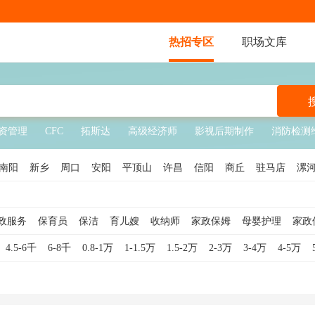
热招专区
职场文库
资管理
CFC
拓斯达
高级经济师
影视后期制作
消防检测
南阳
新乡
周口
安阳
平顶山
许昌
信阳
商丘
驻马店
漯
政服务
保育员
保洁
育儿嫂
收纳师
家政保姆
母婴护理
家政
4.5-6千
6-8千
0.8-1万
1-1.5万
1.5-2万
2-3万
3-4万
4-5万