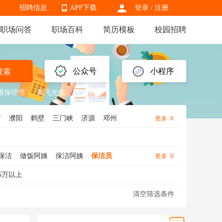
招聘信息
APP下载
登录
/
注册
职场问答
职场百科
简历模板
校园招聘
APP下载
公众号
小程序
搜索
维保经理
聚飞光电
河
濮阳
鹤壁
三门峡
济源
邓州
更多
保洁
做饭阿姨
保洁阿姨
保洁员
更多
5万以上
清空筛选条件