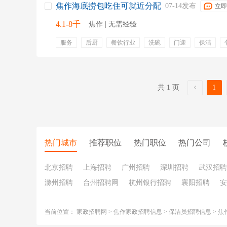
焦作海底捞包吃住可就近分配
07-14发布
立即
4.1-8千
焦作 | 无需经验
服务
后厨
餐饮行业
洗碗
门迎
保洁
多劳多得
节日福利
弹性工作
包食宿
公司福
共 1 页
1
热门城市
推荐职位
热门职位
热门公司
北京招聘
上海招聘
广州招聘
深圳招聘
武汉招聘
滁州招聘
台州招聘网
杭州银行招聘
襄阳招聘
安
当前位置：
家政招聘网
>
焦作家政招聘信息
>
保洁员招聘信息
>
焦