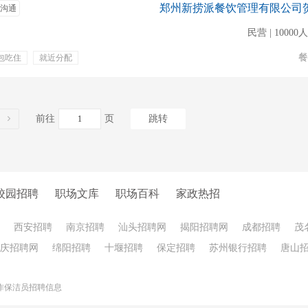
沟通
民营 | 1000
餐
包吃住
就近分配
利
前往
页
跳转
校园招聘
职场文库
职场百科
家政热招
西安招聘
南京招聘
汕头招聘网
揭阳招聘网
成都招聘
茂
庆招聘网
绵阳招聘
十堰招聘
保定招聘
苏州银行招聘
唐山
作保洁员招聘信息