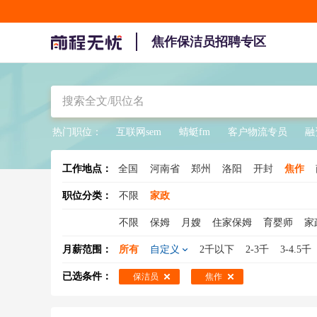
焦作保洁员招聘专区
热门职位：
互联网sem
蜻蜓fm
客户物流专员
融
工作地点：
全国
河南省
郑州
洛阳
开封
焦作
职位分类：
不限
家政
不限
保姆
月嫂
住家保姆
育婴师
家
老人护理
家庭保洁
物业保洁
家庭管家
月薪范围：
所有
自定义
2千以下
2-3千
3-4.5千
已选条件：
保洁员
焦作