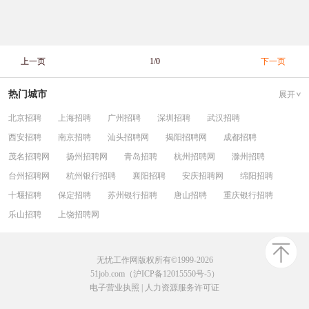
上一页
1/0
下一页
热门城市
展开
北京招聘
上海招聘
广州招聘
深圳招聘
武汉招聘
西安招聘
南京招聘
汕头招聘网
揭阳招聘网
成都招聘
茂名招聘网
扬州招聘网
青岛招聘
杭州招聘网
滁州招聘
台州招聘网
杭州银行招聘
襄阳招聘
安庆招聘网
绵阳招聘
十堰招聘
保定招聘
苏州银行招聘
唐山招聘
重庆银行招聘
乐山招聘
上饶招聘网
无忧工作网版权所有©1999-2026
51job.com（沪ICP备12015550号-5）
电子营业执照
|
人力资源服务许可证