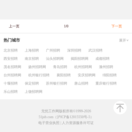
上一页
1/0
下一页
热门城市
展开
北京招聘
上海招聘
广州招聘
深圳招聘
武汉招聘
西安招聘
南京招聘
汕头招聘网
揭阳招聘网
成都招聘
茂名招聘网
扬州招聘网
青岛招聘
杭州招聘网
滁州招聘
台州招聘网
杭州银行招聘
襄阳招聘
安庆招聘网
绵阳招聘
十堰招聘
保定招聘
苏州银行招聘
唐山招聘
重庆银行招聘
乐山招聘
上饶招聘网
无忧工作网版权所有©1999-2026
51job.com（沪ICP备12015550号-5）
电子营业执照
|
人力资源服务许可证