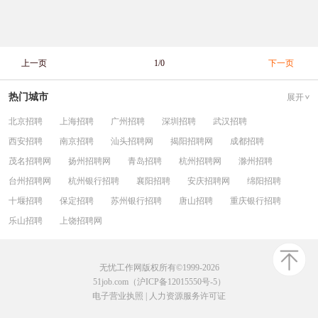
上一页
1/0
下一页
热门城市
展开
北京招聘
上海招聘
广州招聘
深圳招聘
武汉招聘
西安招聘
南京招聘
汕头招聘网
揭阳招聘网
成都招聘
茂名招聘网
扬州招聘网
青岛招聘
杭州招聘网
滁州招聘
台州招聘网
杭州银行招聘
襄阳招聘
安庆招聘网
绵阳招聘
十堰招聘
保定招聘
苏州银行招聘
唐山招聘
重庆银行招聘
乐山招聘
上饶招聘网
无忧工作网版权所有©1999-2026
51job.com（沪ICP备12015550号-5）
电子营业执照
|
人力资源服务许可证