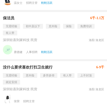
温女士
招聘主管
刚刚活跃
保洁员
6千-1.1万
无需经验
初中及以下
意外险
保险
免费培训
有人带
深圳轻喜到家科技 民营
洛阳·洛龙区
唐德健
人事招聘
刚刚活跃
没什么要求喜欢打扫卫生就行
6-9千
无需经验
意外险
多劳多得
有人带
上不封顶
就近安排
深圳轻喜到家科技 民营
洛阳·洛龙区
张荣
招聘主管