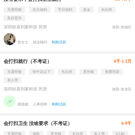
无需经验
生日福利
节日福利
奖金
长白班
良好晋升
深圳轻喜到家科技 民营
洛阳·老城区
曾女士
就业顾问
刚刚活跃
会打扫就行（不考证）
6千-1.1万
无需经验
初中及以下
长白班
意外险
免费培训
有人带
深圳轻喜到家科技 民营
洛阳·洛龙区
唐德健
人事招聘
刚刚活跃
会打扫卫生 没啥要求（不考证）
6-9千
无需经验
保险
意外险
长白班
有人带
8小时