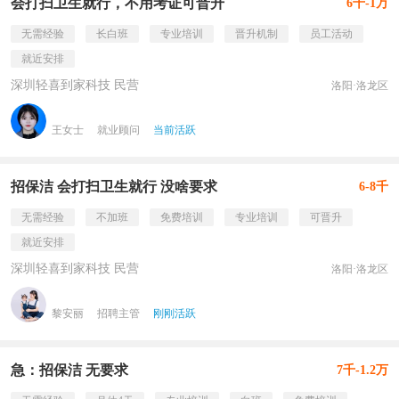
会打扫卫生就行，不用考证可晋升
6千-1万
无需经验
长白班
专业培训
晋升机制
员工活动
就近安排
深圳轻喜到家科技 民营
洛阳·洛龙区
王女士
就业顾问
当前活跃
招保洁 会打扫卫生就行 没啥要求
6-8千
无需经验
不加班
免费培训
专业培训
可晋升
就近安排
深圳轻喜到家科技 民营
洛阳·洛龙区
黎安丽
招聘主管
刚刚活跃
急：招保洁 无要求
7千-1.2万