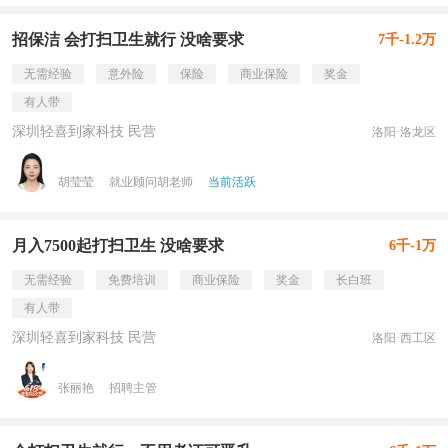
招保洁 会打扫卫生就行 没啥要求
7千-1.2万
无需经验
意外险
保险
商业保险
奖金
有人带
深圳轻喜到家科技 民营
洛阳·洛龙区
胡莹莹
就业顾问胡老师
当前活跃
月入7500起打扫卫生 没啥要求
6千-1万
无需经验
免费培训
商业保险
奖金
长白班
有人带
深圳轻喜到家科技 民营
洛阳·西工区
张丽艳
招聘主管