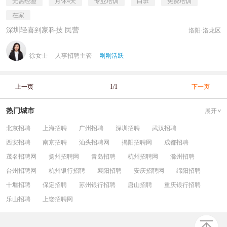
无需经验
月休4天
专业培训
白班
免费培训
在家
深圳轻喜到家科技 民营
洛阳·洛龙区
徐女士
人事招聘主管
刚刚活跃
上一页
1/1
下一页
热门城市
展开
北京招聘
上海招聘
广州招聘
深圳招聘
武汉招聘
西安招聘
南京招聘
汕头招聘网
揭阳招聘网
成都招聘
茂名招聘网
扬州招聘网
青岛招聘
杭州招聘网
滁州招聘
台州招聘网
杭州银行招聘
襄阳招聘
安庆招聘网
绵阳招聘
十堰招聘
保定招聘
苏州银行招聘
唐山招聘
重庆银行招聘
乐山招聘
上饶招聘网