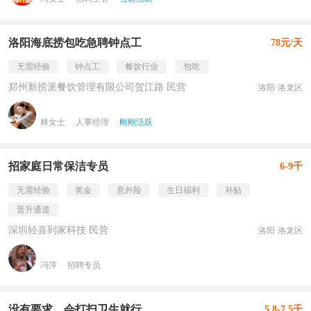
洛阳海底捞包吃急聘钟点工
78元/天
无需经验
钟点工
餐饮行业
包吃
郑州新捞派餐饮管理有限公司贺江路 民营
洛阳·洛龙区
林女士
人事经理
刚刚活跃
招家庭日常保洁专员
6-9千
无需经验
奖金
意外险
生日福利
补贴
晋升通道
深圳轻喜到家科技 民营
洛阳·洛龙区
冯萍
招聘专员
没有要求，会打扫卫生就行
5.8-7.5千