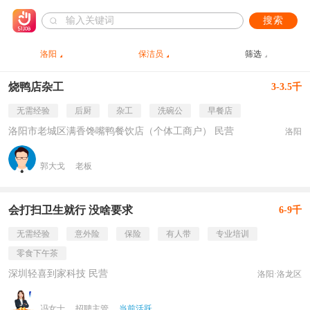
搜索
洛阳
保洁员
筛选
烧鸭店杂工
3-3.5千
无需经验
后厨
杂工
洗碗公
早餐店
洛阳市老城区满香馋嘴鸭餐饮店（个体工商户） 民营
洛阳
郭大戈
老板
会打扫卫生就行 没啥要求
6-9千
无需经验
意外险
保险
有人带
专业培训
零食下午茶
深圳轻喜到家科技 民营
洛阳·洛龙区
冯女士
招聘主管
当前活跃