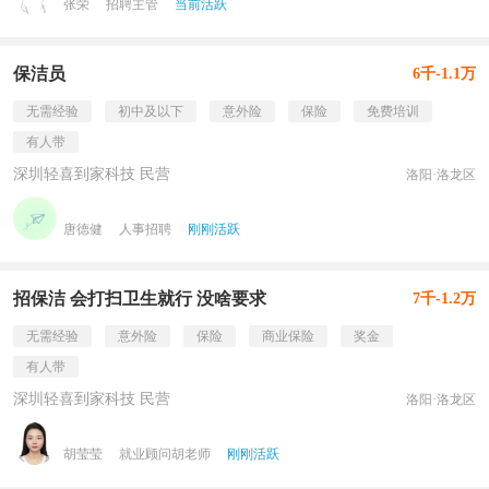
张荣
招聘主管
当前活跃
保洁员
6千-1.1万
无需经验
初中及以下
意外险
保险
免费培训
有人带
深圳轻喜到家科技 民营
洛阳·洛龙区
唐德健
人事招聘
刚刚活跃
招保洁 会打扫卫生就行 没啥要求
7千-1.2万
无需经验
意外险
保险
商业保险
奖金
有人带
深圳轻喜到家科技 民营
洛阳·洛龙区
胡莹莹
就业顾问胡老师
刚刚活跃