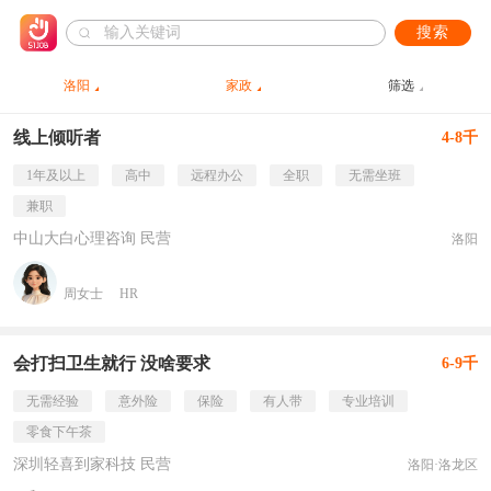
搜索
洛阳
家政
筛选
线上倾听者
4-8千
1年及以上
高中
远程办公
全职
无需坐班
兼职
中山大白心理咨询 民营
洛阳
周女士
HR
会打扫卫生就行 没啥要求
6-9千
无需经验
意外险
保险
有人带
专业培训
零食下午茶
深圳轻喜到家科技 民营
洛阳·洛龙区