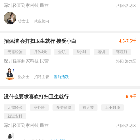
深圳轻喜到家科技 民营
洛阳·洛龙区
曾女士
就业顾问
招保洁 会打扫卫生就行 接受小白
4.5-7.5千
无需经验
月休4天
全职
8小时
培训
环境好
深圳轻喜到家科技 民营
洛阳·洛龙区
温女士
招聘主管
当前活跃
没什么要求喜欢打扫卫生就行
6-9千
无需经验
意外险
多劳多得
有人带
上不封顶
就近安排
深圳轻喜到家科技 民营
洛阳·洛龙区