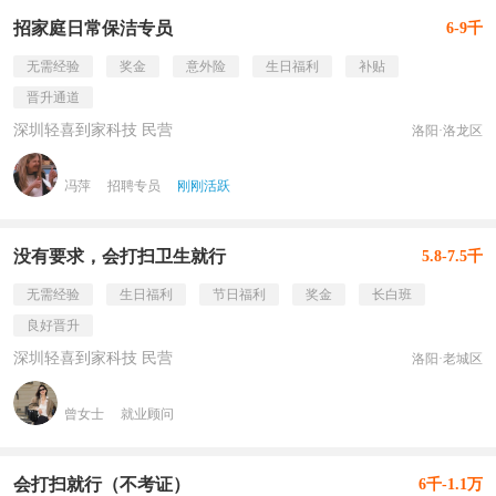
招家庭日常保洁专员
6-9千
无需经验
奖金
意外险
生日福利
补贴
晋升通道
深圳轻喜到家科技 民营
洛阳·洛龙区
冯萍
招聘专员
刚刚活跃
没有要求，会打扫卫生就行
5.8-7.5千
无需经验
生日福利
节日福利
奖金
长白班
良好晋升
深圳轻喜到家科技 民营
洛阳·老城区
曾女士
就业顾问
会打扫就行（不考证）
6千-1.1万