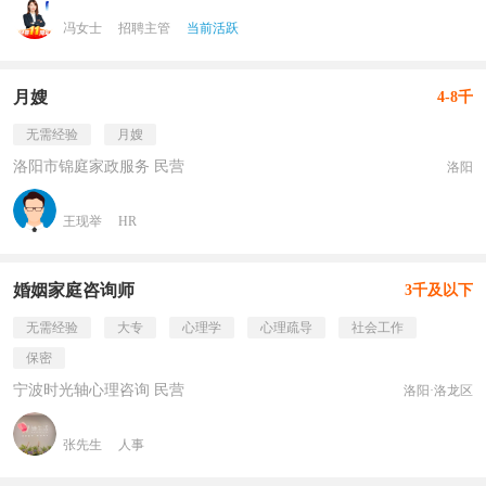
冯女士
招聘主管
当前活跃
月嫂
4-8千
无需经验
月嫂
洛阳市锦庭家政服务 民营
洛阳
王现举
HR
婚姻家庭咨询师
3千及以下
无需经验
大专
心理学
心理疏导
社会工作
保密
宁波时光轴心理咨询 民营
洛阳·洛龙区
张先生
人事