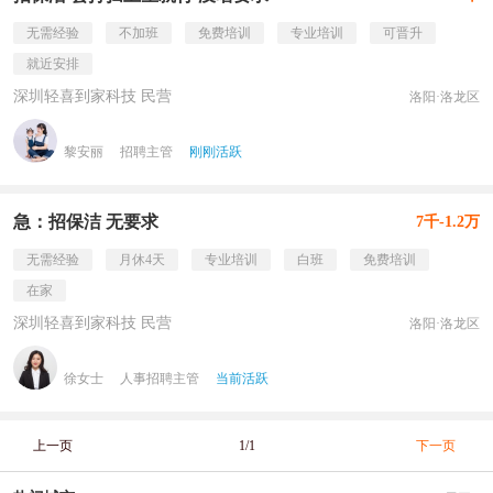
无需经验
不加班
免费培训
专业培训
可晋升
就近安排
深圳轻喜到家科技 民营
洛阳·洛龙区
黎安丽
招聘主管
刚刚活跃
急：招保洁 无要求
7千-1.2万
无需经验
月休4天
专业培训
白班
免费培训
在家
深圳轻喜到家科技 民营
洛阳·洛龙区
徐女士
人事招聘主管
当前活跃
上一页
1/1
下一页