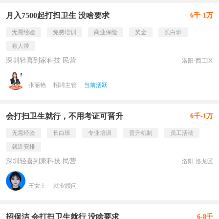
月入7500起打扫卫生 没啥要求
6千-1万
无需经验
免费培训
商业保险
奖金
长白班
有人带
深圳轻喜到家科技 民营
洛阳·西工区
张丽艳
招聘主管
当前活跃
会打扫卫生就行，不用考证可晋升
6千-1万
无需经验
长白班
专业培训
晋升机制
员工活动
就近安排
深圳轻喜到家科技 民营
洛阳·洛龙区
王女士
就业顾问
招保洁 会打扫卫生就行 没啥要求
6-8千