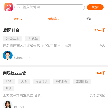
搜索
茂名
保洁员
筛选
后厨 前台
3.5-4千
2年及以上
***优先
茂名市茂南区桥红餐饮店（个体工商户） 民营
茂名
林德祥
HR
商场物业主管
6-8千
1-3年
大专
专业培训
餐饮补贴
定期体检
培训
上海爱琴海商业集团 合资
茂名·茂南区
柯
HR