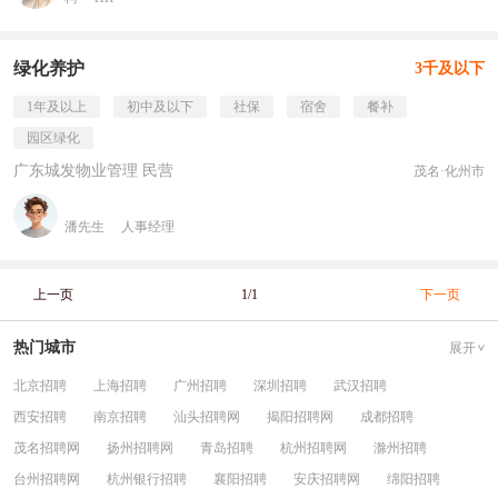
绿化养护
3千及以下
1年及以上
初中及以下
社保
宿舍
餐补
园区绿化
广东城发物业管理 民营
茂名·化州市
潘先生
人事经理
上一页
1/1
下一页
热门城市
展开
北京招聘
上海招聘
广州招聘
深圳招聘
武汉招聘
西安招聘
南京招聘
汕头招聘网
揭阳招聘网
成都招聘
茂名招聘网
扬州招聘网
青岛招聘
杭州招聘网
滁州招聘
台州招聘网
杭州银行招聘
襄阳招聘
安庆招聘网
绵阳招聘