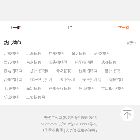
上一页
1/0
下一页
热门城市
展开
北京招聘
上海招聘
广州招聘
深圳招聘
武汉招聘
西安招聘
南京招聘
汕头招聘网
揭阳招聘网
成都招聘
茂名招聘网
扬州招聘网
青岛招聘
杭州招聘网
滁州招聘
台州招聘网
杭州银行招聘
襄阳招聘
安庆招聘网
绵阳招聘
十堰招聘
保定招聘
苏州银行招聘
唐山招聘
重庆银行招聘
乐山招聘
上饶招聘网
无忧工作网版权所有©1999-2026
51job.com（沪ICP备12015550号-5）
电子营业执照
|
人力资源服务许可证