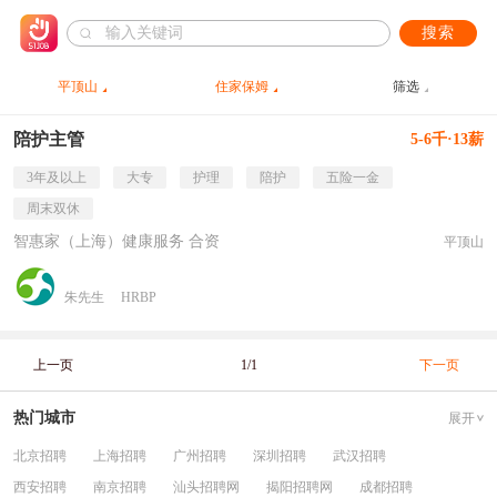
搜索
平顶山
住家保姆
筛选
陪护主管
5-6千·13薪
3年及以上
大专
护理
陪护
五险一金
周末双休
智惠家（上海）健康服务 合资
平顶山
朱先生
HRBP
上一页
1/1
下一页
热门城市
展开
北京招聘
上海招聘
广州招聘
深圳招聘
武汉招聘
西安招聘
南京招聘
汕头招聘网
揭阳招聘网
成都招聘