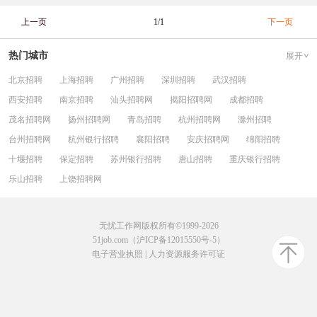
上一页
1/1
下一页
热门城市
展开
北京招聘
上海招聘
广州招聘
深圳招聘
武汉招聘
西安招聘
南京招聘
汕头招聘网
揭阳招聘网
成都招聘
茂名招聘网
扬州招聘网
青岛招聘
杭州招聘网
滁州招聘
台州招聘网
杭州银行招聘
襄阳招聘
安庆招聘网
绵阳招聘
十堰招聘
保定招聘
苏州银行招聘
唐山招聘
重庆银行招聘
乐山招聘
上饶招聘网
无忧工作网版权所有©1999-2026
51job.com（沪ICP备12015550号-5）
电子营业执照
|
人力资源服务许可证