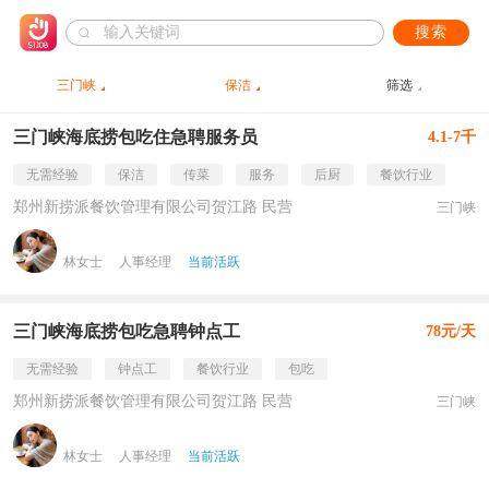
搜索
三门峡
保洁
筛选
三门峡海底捞包吃住急聘服务员
4.1-7千
无需经验
保洁
传菜
服务
后厨
餐饮行业
郑州新捞派餐饮管理有限公司贺江路 民营
三门峡
林女士
人事经理
当前活跃
三门峡海底捞包吃急聘钟点工
78元/天
无需经验
钟点工
餐饮行业
包吃
郑州新捞派餐饮管理有限公司贺江路 民营
三门峡
林女士
人事经理
当前活跃