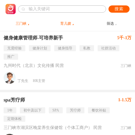
搜索
三门峡
育儿嫂
筛选
健身健康管理师-可培养新手
5千-1万
无需经验
健身计划
健身指导
私教
社群活动
推广
九州时代（北京）文化传播 民营
三门峡
丁先生
HR主管
spa芳疗师
1-1.5万
1年
初中及以下
SPA
芳疗师
餐饮补贴
定期体检
三门峡市湖滨区晚棠养生保健馆（个体工商户） 民营
三门峡