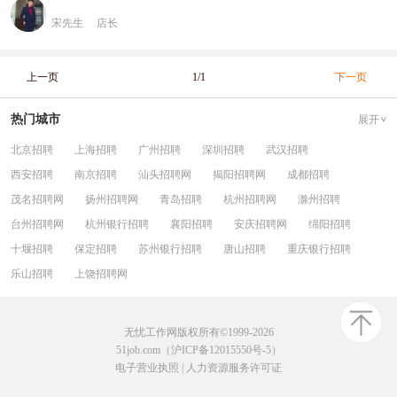
宋先生
店长
上一页
1/1
下一页
热门城市
展开
北京招聘
上海招聘
广州招聘
深圳招聘
武汉招聘
西安招聘
南京招聘
汕头招聘网
揭阳招聘网
成都招聘
茂名招聘网
扬州招聘网
青岛招聘
杭州招聘网
滁州招聘
台州招聘网
杭州银行招聘
襄阳招聘
安庆招聘网
绵阳招聘
十堰招聘
保定招聘
苏州银行招聘
唐山招聘
重庆银行招聘
乐山招聘
上饶招聘网
无忧工作网版权所有©1999-2026
51job.com（沪ICP备12015550号-5）
电子营业执照
|
人力资源服务许可证