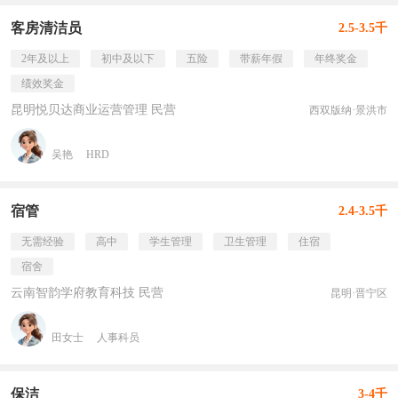
客房清洁员
2.5-3.5千
2年及以上
初中及以下
五险
带薪年假
年终奖金
绩效奖金
昆明悦贝达商业运营管理 民营
西双版纳·景洪市
吴艳
HRD
宿管
2.4-3.5千
无需经验
高中
学生管理
卫生管理
住宿
宿舍
云南智韵学府教育科技 民营
昆明·晋宁区
田女士
人事科员
保洁
3-4千