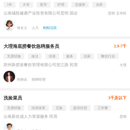
1年
大专
医学
护理
交接班
当班
云南城投健康产业投资有限公司昆明 国企
昆明·五华区
张女士
人力
刚刚活跃
大理海底捞餐饮急聘服务员
3.9-7千
无需经验
保洁
传菜
服务
后厨
餐饮行业
郑州新捞派餐饮管理有限公司贺江路 民营
大理
何帅垚
招聘经理
洗捡菜员
3千及以下
无需经验
培训体系
五险
提供住宿
工作餐
云南新佐成人力资源服务 民营
昆明