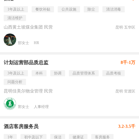
1年及以上
餐饮补贴
公共设施
除尘
清洁消毒
清洁维护
山西黄土坡煤业集团 民营
昆明·五华区
郜女士
HR
计划运营部品质总监
8千-1万
3年及以上
本科
协调
品质管理体系
品质考核
问题分析
昆明佳美尔物业管理 民营
昆明·官渡区
郭女士
人事经理
酒店客房服务员
3.2-3.5千
1年
初中及以下
保洁
健康证
客房服务