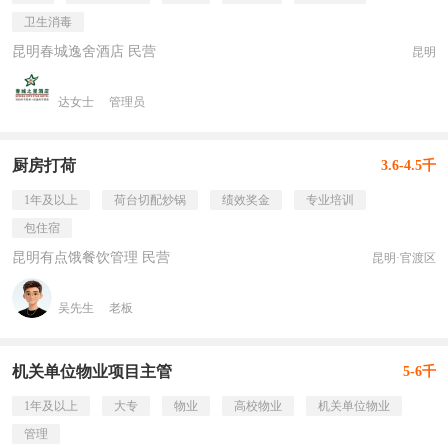
卫生消毒
昆明春城逸舍酒店 民营
昆明
达女士
管理员
厨房打荷
3.6-4.5千
1年及以上
荷台切配炒锅
绩效奖金
专业培训
包住宿
昆明有点饿餐饮管理 民营
昆明·官渡区
吴先生
老板
机关单位物业项目主管
5-6千
1年及以上
大专
物业
高校物业
机关单位物业
管理