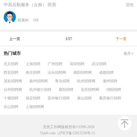
中高后勤服务（云南） 民营
昆明
陈黄粉
HR
上一页
1/17
下一页
热门城市
展开
北京招聘
上海招聘
广州招聘
深圳招聘
武汉招聘
西安招聘
南京招聘
汕头招聘网
揭阳招聘网
成都招聘
茂名招聘网
扬州招聘网
青岛招聘
杭州招聘网
滁州招聘
台州招聘网
杭州银行招聘
襄阳招聘
安庆招聘网
绵阳招聘
十堰招聘
保定招聘
苏州银行招聘
唐山招聘
重庆银行招聘
乐山招聘
上饶招聘网
无忧工作网版权所有©1999-2026
51job.com（沪ICP备12015550号-5）