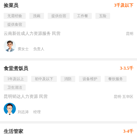
捡菜员
3千及以下
无需经验
洗碗
提供住宿
工作餐
五险
提供食宿
云南新佐成人力资源服务 民营
昆明
窦女士
负责人
食堂煮饭员
3-3.5千
1年及以上
初中及以下
消防
设备维护
餐饮服务
卫生清洁
昆明韬达人力资源 民营
昆明·五华区
刘志涛
经理
生活管家
3-4千