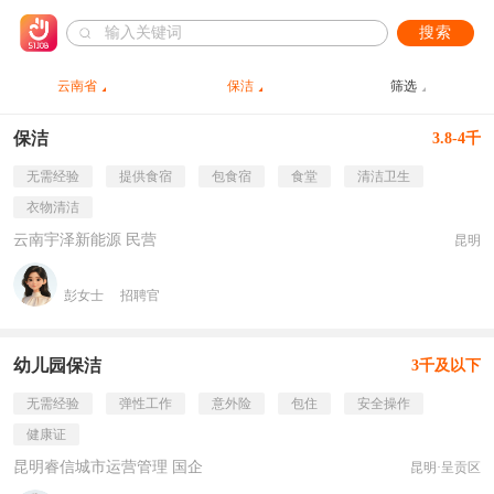
搜索
云南省
保洁
筛选
保洁
3.8-4千
无需经验
提供食宿
包食宿
食堂
清洁卫生
衣物清洁
云南宇泽新能源 民营
昆明
彭女士
招聘官
幼儿园保洁
3千及以下
无需经验
弹性工作
意外险
包住
安全操作
健康证
昆明睿信城市运营管理 国企
昆明·呈贡区