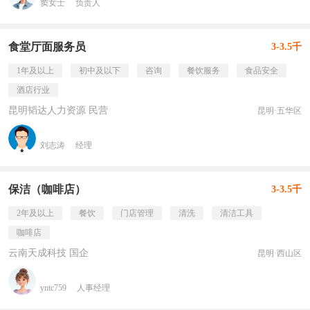
窦女士
负责人
食堂厅面服务员
3-3.5千
1年及以上
初中及以下
咨询
餐饮服务
食品安全
酒店行业
昆明韬达人力资源 民营
昆明·五华区
刘志涛
经理
保洁（咖啡店）
3-3.5千
2年及以上
餐饮
门店管理
清洗
清洁工具
咖啡店
云南天成科技 国企
昆明·西山区
yntc759
人事经理