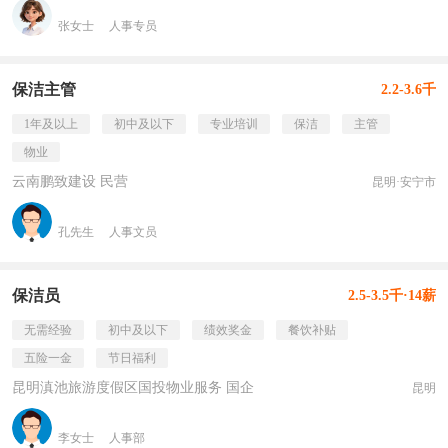
张女士
人事专员
保洁主管
2.2-3.6千
1年及以上
初中及以下
专业培训
保洁
主管
物业
云南鹏致建设 民营
昆明·安宁市
孔先生
人事文员
保洁员
2.5-3.5千·14薪
无需经验
初中及以下
绩效奖金
餐饮补贴
五险一金
节日福利
昆明滇池旅游度假区国投物业服务 国企
昆明
李女士
人事部