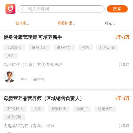
搜索
驻马店
母婴护理
筛选
健身健康管理师-可培养新手
5千-1万
无需经验
健身计划
健身指导
私教
社群活动
推广
九州时代（北京）文化传播 民营
驻马店
丁先生
HR主管
母婴营养品营养师（区域销售负责人）
8千-1万
3年及以上
大专
母婴行业
营养品
动销推广
爆品打造
力趣菲特贸易（青岛） 民营
驻马店