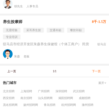
胡先生
人事专员
养生按摩师
8千-1.5万
无需经验
采耳养生按
交通补贴
餐饮补贴
专业培训
驻马店市经济开发区朱森养生保健馆（个体工商户） 民营
驻马店
朱森
老板
上一页
1/1
下一页
热门城市
展开
北京招聘
上海招聘
广州招聘
深圳招聘
武汉招聘
西安招聘
南京招聘
汕头招聘网
揭阳招聘网
成都招聘
茂名招聘网
扬州招聘网
青岛招聘
杭州招聘网
滁州招聘